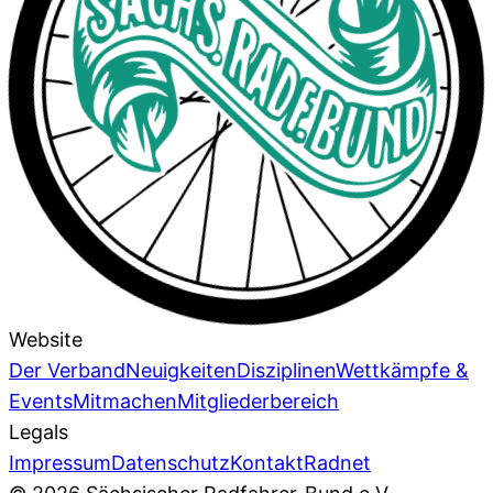
Website
Der Verband
Neuigkeiten
Disziplinen
Wettkämpfe &
Events
Mitmachen
Mitgliederbereich
Legals
Impressum
Datenschutz
Kontakt
Radnet