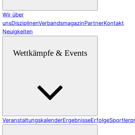
Wir über
uns
Disziplinen
Verbandsmagazin
Partner
Kontakt
Neuigkeiten
Wettkämpfe & Events
Veranstaltungskalender
Ergebnisse
Erfolge
Sportlerpr