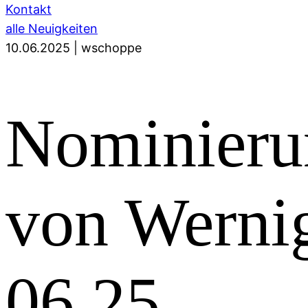
Kontakt
alle Neuigkeiten
10.06.2025
|
wschoppe
Nominieru
von Werni
06.25