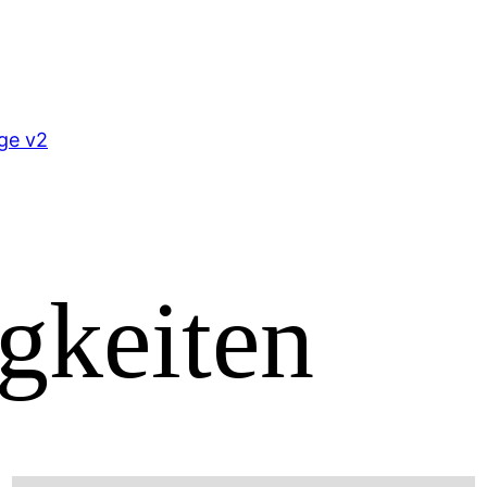
ge v2
gkeiten