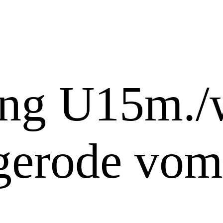
ng U15m./
gerode vom 