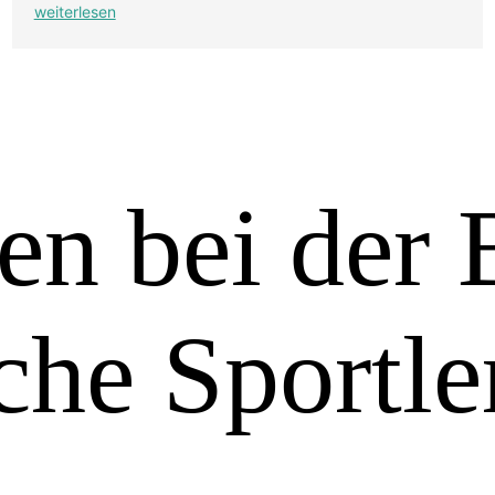
weiterlesen
len bei de
che Sportle