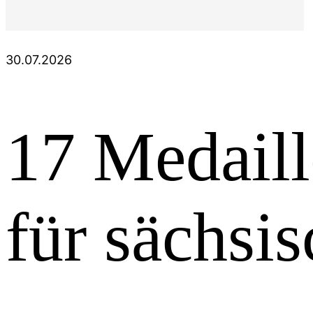
30.07.2026
17 Medail
für sächsis