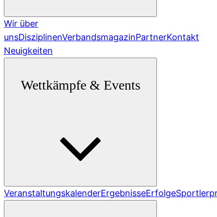
Wir über
uns
Disziplinen
Verbandsmagazin
Partner
Kontakt
Neuigkeiten
Wettkämpfe & Events
Veranstaltungskalender
Ergebnisse
Erfolge
Sportlerpr