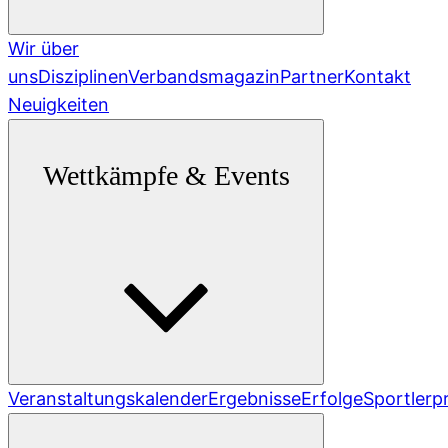
Wir über
uns
Disziplinen
Verbandsmagazin
Partner
Kontakt
Neuigkeiten
Wettkämpfe & Events
Veranstaltungskalender
Ergebnisse
Erfolge
Sportlerpr