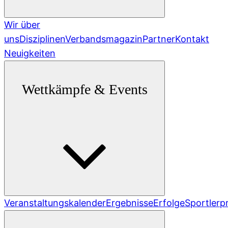
Wir über
uns
Disziplinen
Verbandsmagazin
Partner
Kontakt
Neuigkeiten
Wettkämpfe & Events
Veranstaltungskalender
Ergebnisse
Erfolge
Sportlerpr