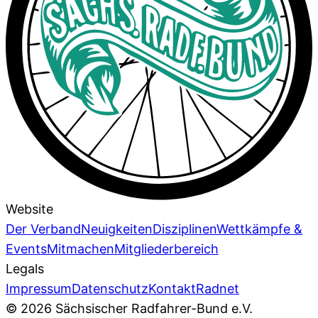
Website
Der Verband
Neuigkeiten
Disziplinen
Wettkämpfe &
Events
Mitmachen
Mitgliederbereich
Legals
Impressum
Datenschutz
Kontakt
Radnet
© 2026 Sächsischer Radfahrer-Bund e.V.