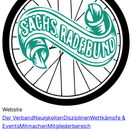
Website
Der Verband
Neuigkeiten
Disziplinen
Wettkämpfe &
Events
Mitmachen
Mitgliederbereich