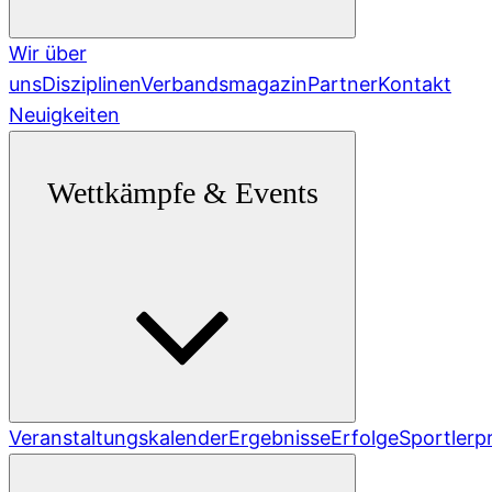
Wir über
uns
Disziplinen
Verbandsmagazin
Partner
Kontakt
Neuigkeiten
Wettkämpfe & Events
Veranstaltungskalender
Ergebnisse
Erfolge
Sportlerpr