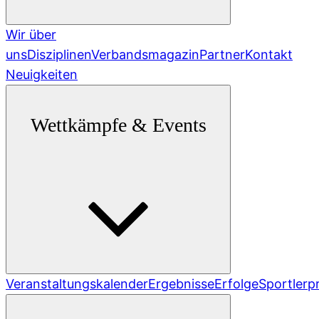
Wir über
uns
Disziplinen
Verbandsmagazin
Partner
Kontakt
Neuigkeiten
Wettkämpfe & Events
Veranstaltungskalender
Ergebnisse
Erfolge
Sportlerpr