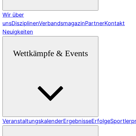
Wir über
uns
Disziplinen
Verbandsmagazin
Partner
Kontakt
Neuigkeiten
Wettkämpfe & Events
Veranstaltungskalender
Ergebnisse
Erfolge
Sportlerpr