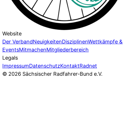
Website
Der Verband
Neuigkeiten
Disziplinen
Wettkämpfe &
Events
Mitmachen
Mitgliederbereich
Legals
Impressum
Datenschutz
Kontakt
Radnet
© 2026 Sächsischer Radfahrer-Bund e.V.